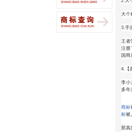
2.
大个
3.
王者
注册
国商
4.
李小
多年
商标
标
被
那真