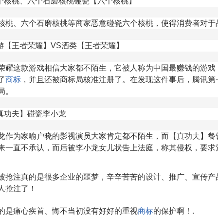
大个核桃、六个石磨核桃碰瓷【六个核桃】
核桃、六个石磨核桃等商家恶意碰瓷六个核桃，使得消费者对于
手游【王者荣耀】VS酒类【王者荣耀】
荣耀这款游戏相信大家都不陌生，它被人称为中国最赚钱的游戏
了
商标
，并且还被商标局核准注册了。在发现这件事后，腾讯第
局。
【真功夫】碰瓷李小龙
龙作为家喻户晓的影视演员大家肯定都不陌生，而【真功夫】餐
来一直不承认，而后被李小龙女儿状告上法庭，称其侵权，要求索
被抢注真的是很多企业的噩梦，辛辛苦苦的设计、推广、宣传产
人抢注了！
的是痛心疾首、悔不当初没有好好的重视
商标
的保护啊！.